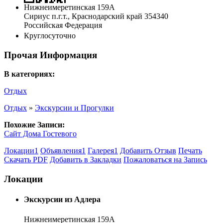
Нижнеимеретинская 159А
Сириус п.г.т.
,
Краснодарский край
354340
Российская Федерация
Круглосуточно
Прочая Информация
В категориях:
Отдых
Отдых
»
Экскурсии и Прогулки
Похожие Записи:
Сайт Дома Гостевого
Локации
1
Объявления
1
Галерея
1
Добавить Отзыв
Печать
Скачать PDF
Добавить в Закладки
Пожаловаться на Запись
Локации
Экскурсии из Адлера
Нижнеимеретинская 159А