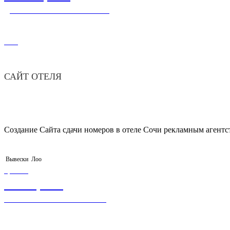
ДОМЕН+ХОСТИНГ+САЙТ
881
САЙТ ОТЕЛЯ
Создание Сайта сдачи номеров в отеле Сочи рекламным агентс
Вывески
Лоо
ЦЕНА
5 000,00
₽
ВЫВЕСКА НЕСВЕТОВАЯ