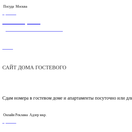
Посуда
Москва
ЦЕНА
32 000,00
₽
ДОМЕН+ХОСТИНГ+САЙТ
1908
САЙТ ДОМА ГОСТЕВОГО
Сдам номера в гостевом доме и апартаменты посуточно или дли
Онлайн Реклама
Адлер мкр.
ЦЕНА
45 000,00
₽