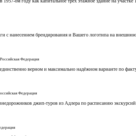
 1957-ом году как капитальное трёх этажное здание на участке
аги с нанесением брендирования и Вашего логотипа на внешнюю
 Российская Федерация
 единственно верном и максимально надёжном варианте по факту
Российская Федерация
внедорожников джип-туров из Адлера по расписанию экскурсий
едерация