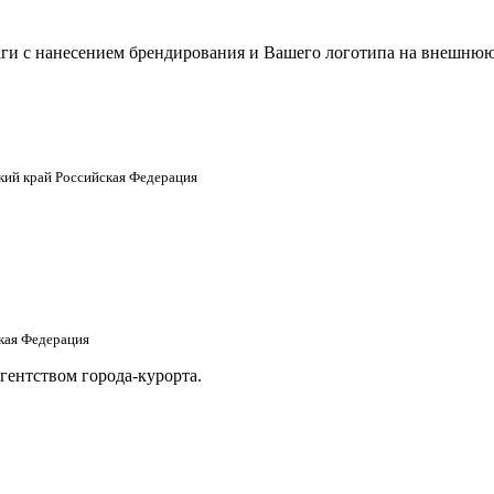
аги с нанесением брендирования и Вашего логотипа на внешнюю
ский край Российская Федерация
ская Федерация
гентством города-курорта.