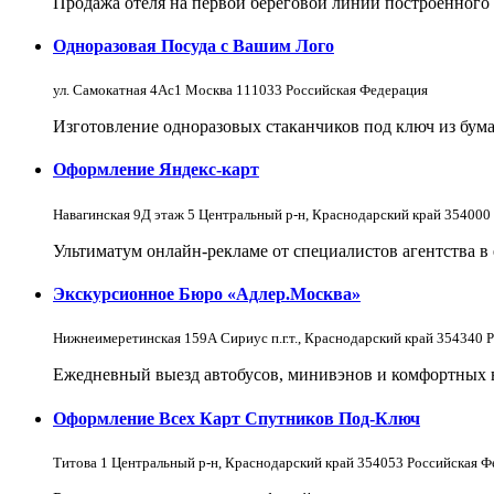
Продажа отеля на первой береговой линии построенного в
Одноразовая Посуда с Вашим Лого
ул. Самокатная 4Ас1 Москва 111033 Российская Федерация
Изготовление одноразовых стаканчиков под ключ из бум
Оформление Яндекс-карт
Навагинская 9Д этаж 5 Центральный р-н, Краснодарский край 354000
Ультиматум онлайн-рекламе от специалистов агентства в
Экскурсионное Бюро «Адлер.Москва»
Нижнеимеретинская 159А Сириус п.г.т., Краснодарский край 354340 
Ежедневный выезд автобусов, минивэнов и комфортных 
Оформление Всех Карт Спутников Под-Ключ
Титова 1 Центральный р-н, Краснодарский край 354053 Российская Ф