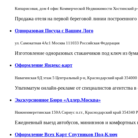
Кипарисовая, дом 4 офис Коммерческой Недвижимости Хостинский р-
Продажа отеля на первой береговой линии построенного в
Одноразовая Посуда с Вашим Лого
ул. Самокатная 4Ас1 Москва 111033 Российская Федерация
Изготовление одноразовых стаканчиков под ключ из бум
Оформление Яндекс-карт
Навагинская 9Д этаж 5 Центральный р-н, Краснодарский край 354000
Ультиматум онлайн-рекламе от специалистов агентства в
Экскурсионное Бюро «Адлер.Москва»
Нижнеимеретинская 159А Сириус п.г.т., Краснодарский край 354340 
Ежедневный выезд автобусов, минивэнов и комфортных 
Оформление Всех Карт Спутников Под-Ключ