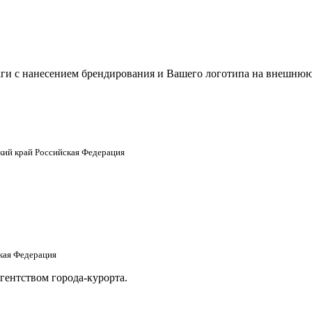
аги с нанесением брендирования и Вашего логотипа на внешнюю
ский край Российская Федерация
ская Федерация
гентством города-курорта.